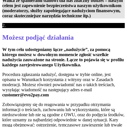
Walka ze spamerami stanowi dla nas znaczny budżet – naszym
celem jest zapewnienie bezpieczeństwa naszym użytkownikom
(moderatorzy, służby zapobiegające nadużyciom finansowym,
coraz skuteczniejsze narzędzia techniczne itp.)
2.
Możesz podjąć działania
W tym celu udostępniamy łącze „nadużycie”, za pomocą
którego możesz w dowolnym momencie zgłosić wszelkie
nadużycia zauważone na stronie. Łącze to pojawia się w profilu
każdego zarejestrowanego Użytkownika.
Procedura zgłaszania nadużyć, dostępna w trybie online, jest
opisana w Warunkach korzystania z witryny oraz w Zasadach
moderacji. Możesz również powiadomić nas o takich treściach,
wysyłając wiadomość na następujący adres e-mail
customer@evo2pay.com
Zobowiązujemy się do reagowania w przypadku otrzymania
informacji o treściach, zachowaniu lub wykorzystaniu, które są
niedozwolone lub nie są zgodne z OWU, oraz do podjęcia środków,
które uznamy za najbardziej odpowiednie w danej sytuacji. Kary
mogą obejmować: ostrzeżenie, tymczasowe zawieszenie lub trwałe