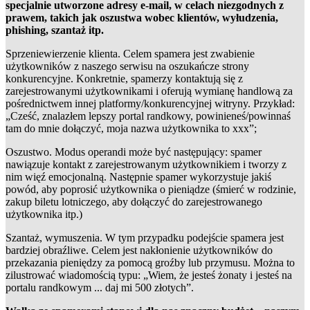
specjalnie utworzone adresy e-mail, w celach niezgodnych z
prawem, takich jak oszustwa wobec klientów, wyłudzenia,
phishing, szantaż itp.
Sprzeniewierzenie klienta. Celem spamera jest zwabienie
użytkowników z naszego serwisu na oszukańcze strony
konkurencyjne. Konkretnie, spamerzy kontaktują się z
zarejestrowanymi użytkownikami i oferują wymianę handlową za
pośrednictwem innej platformy/konkurencyjnej witryny. Przykład:
„Cześć, znalazłem lepszy portal randkowy, powinieneś/powinnaś
tam do mnie dołączyć, moja nazwa użytkownika to xxx”;
Oszustwo. Modus operandi może być następujący: spamer
nawiązuje kontakt z zarejestrowanym użytkownikiem i tworzy z
nim więź emocjonalną. Następnie spamer wykorzystuje jakiś
powód, aby poprosić użytkownika o pieniądze (śmierć w rodzinie,
zakup biletu lotniczego, aby dołączyć do zarejestrowanego
użytkownika itp.)
Szantaż, wymuszenia. W tym przypadku podejście spamera jest
bardziej obraźliwe. Celem jest nakłonienie użytkowników do
przekazania pieniędzy za pomocą groźby lub przymusu. Można to
zilustrować wiadomością typu: „Wiem, że jesteś żonaty i jesteś na
portalu randkowym ... daj mi 500 złotych”.